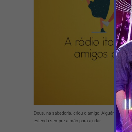
Deus, na sabedoria, criou o amigo. Alguém em que
estenda sempre a mão para ajudar.