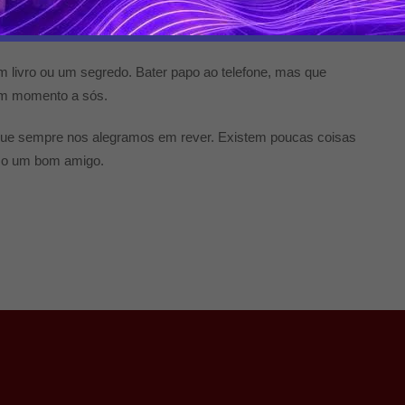
nfortasse quando estivéssemos tristes, cuja especial ternura
er.
livro ou um segredo. Bater papo ao telefone, mas que
um momento a sós.
que sempre nos alegramos em rever. Existem poucas coisas
omo um bom amigo.